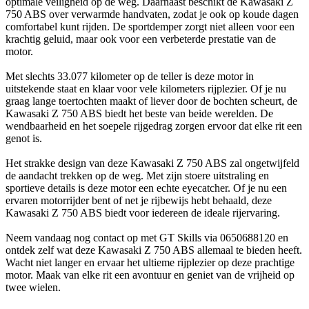
optimale veiligheid op de weg. Daarnaast beschikt de Kawasaki Z
750 ABS over verwarmde handvaten, zodat je ook op koude dagen
comfortabel kunt rijden. De sportdemper zorgt niet alleen voor een
krachtig geluid, maar ook voor een verbeterde prestatie van de
motor.
Met slechts 33.077 kilometer op de teller is deze motor in
uitstekende staat en klaar voor vele kilometers rijplezier. Of je nu
graag lange toertochten maakt of liever door de bochten scheurt, de
Kawasaki Z 750 ABS biedt het beste van beide werelden. De
wendbaarheid en het soepele rijgedrag zorgen ervoor dat elke rit een
genot is.
Het strakke design van deze Kawasaki Z 750 ABS zal ongetwijfeld
de aandacht trekken op de weg. Met zijn stoere uitstraling en
sportieve details is deze motor een echte eyecatcher. Of je nu een
ervaren motorrijder bent of net je rijbewijs hebt behaald, deze
Kawasaki Z 750 ABS biedt voor iedereen de ideale rijervaring.
Neem vandaag nog contact op met GT Skills via 0650688120 en
ontdek zelf wat deze Kawasaki Z 750 ABS allemaal te bieden heeft.
Wacht niet langer en ervaar het ultieme rijplezier op deze prachtige
motor. Maak van elke rit een avontuur en geniet van de vrijheid op
twee wielen.