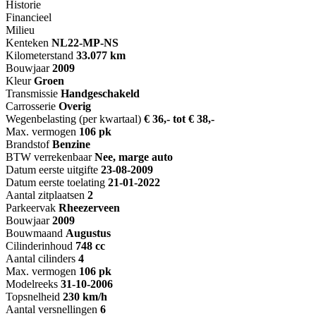
Historie
Financieel
Milieu
Kenteken
NL
22-MP-NS
Kilometerstand
33.077 km
Bouwjaar
2009
Kleur
Groen
Transmissie
Handgeschakeld
Carrosserie
Overig
Wegenbelasting (per kwartaal)
€ 36,- tot € 38,-
Max. vermogen
106 pk
Brandstof
Benzine
BTW verrekenbaar
Nee, marge auto
Datum eerste uitgifte
23-08-2009
Datum eerste toelating
21-01-2022
Aantal zitplaatsen
2
Parkeervak
Rheezerveen
Bouwjaar
2009
Bouwmaand
Augustus
Cilinderinhoud
748 cc
Aantal cilinders
4
Max. vermogen
106 pk
Modelreeks
31-10-2006
Topsnelheid
230 km/h
Aantal versnellingen
6